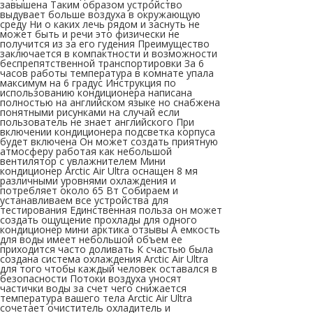
завышена Таким образом устройство
выдувает больше воздуха в окружающую
среду Ни о каких лечь рядом и заснуть не
может быть и речи это физически не
получится из за его гудения Преимущество
заключается в компактности и возможности
беспрепятственной транспортировки За 6
часов работы температура в комнате упала
максимум на 6 градус Инструкция по
использованию кондиционера написана
полностью на английском языке но снабжена
понятными рисунками на случай если
пользователь не знает английского При
включении кондиционера подсветка корпуса
будет включена Он может создать приятную
атмосферу работая как небольшой
вентилятор с увлажнителем Мини
кондиционер Arctic Air Ultra оснащен 8 мя
различными уровнями охлаждения и
потребляет около 65 Вт Собираем и
устанавливаем все устройства для
тестирования Единственная польза он может
создать ощущение прохлады для одного
кондиционер мини арктика отзывы А емкость
для воды имеет небольшой объем ее
приходится часто доливать К счастью была
создана система охлаждения Arctic Air Ultra
для того чтобы каждый человек оставался в
безопасности Потоки воздуха уносят
частички воды за счет чего снижается
температура вашего тела Arctic Air Ultra
сочетает очиститель охладитель и