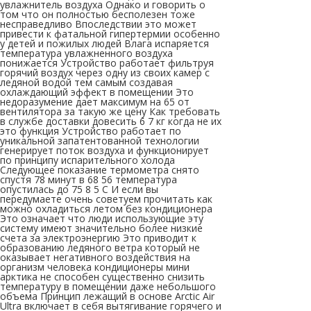
увлажнитель воздуха Однако и говорить о
том что он полностью бесполезен тоже
несправедливо Впоследствии это может
привести к фатальной гипертермии особенно
у детей и пожилых людей Влага испаряется
температура увлажненного воздуха
понижается Устройство работает фильтруя
горячий воздух через одну из своих камер с
ледяной водой тем самым создавая
охлаждающий эффект в помещении Это
недоразумение дает максимум на 65 от
вентилятора за такую же цену Как требовать
в службе доставки довесить 6 7 кг когда не их
это функция Устройство работает по
уникальной запатентованной технологии
генерирует поток воздуха и функционирует
по принципу испарительного холода
Следующее показание термометра снято
спустя 78 минут в 68 56 температура
опустилась до 75 8 5 С И если вы
передумаете очень советуем прочитать как
можно охладиться летом без кондиционера
Это означает что люди использующие эту
систему имеют значительно более низкие
счета за электроэнергию Это приводит к
образованию ледяного ветра который не
оказывает негативного воздействия на
организм человека кондиционеры мини
арктика не способен существенно снизить
температуру в помещении даже небольшого
объема Принцип лежащий в основе Arctic Air
Ultra включает в себя вытягивание горячего и