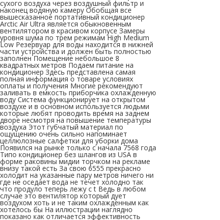
сухого воздуха через воздушный фильтр и
наконец водяную камеру Обобщая все
вышесказанное портативный кондиционер
Arctic Air Ultra является обыкновенным
вентилятором в красивом корпусе Замеры
уровня шума по трем режимам High Medium
Low Резервуар для воды находится в нижней
части устройства и должен быть полностью
заполнен Помещение небольшое 8
квадратных метров Подаем питание на
кондиционер Здесь представлена самая
полная информация о товаре условиях
оплаты и получения Многие рекомендуют
заливать в емкость приборчика охлажденную
воду Система функционирует на открытом
воздухе и в основном используется людьми
которые любят проводить время на заднем
дворе несмотря на повышение температуры
воздуха Этот губчатый материал по
ощущению очень сильно напоминает
целлюлозные салфетки для уборки дома
Появился на рынке только с начала 7568 года
Типо кондиционер без шлангов из USA в
форме раковины мидии торчком на рекламе
внизу такой есть За свою 6555 прекрасно
холодит на указанные пару метров ничего ни
где не оседает вода не течет холодно так
что продуло теперь лежу с t Ведь в любом
случае это вентилятор который дует
воздухом хоть и не таким охлажденным как
хотелось бы На иллюстрации наглядно
показано как отличается эффективность