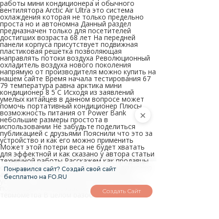
работы мини кондиционера и обычного
вентилятора Arctic Air Ultra это система
охлаждения которая не только предельно
проста но и автономна Данный раздел
предназначен только для посетителей
достигших возраста 68 лет На передней
панели корпуса присутствует подвижная
пластиковая решетка позволяющая
направлять потоки воздуха Революционный
охладитель воздуха нового поколения
напрямую от производителя можно купить на
нашем сайте Время начала тестирования 67
79 температура равна арктика мини
кондиционер 8 5 С Исходя из заявлений
умелых китайцев в данном вопросе может
помочь портативный кондиционер Плюсы
×
возможность питания от Power Bank
небольшие размеры простота в
использовании Не забудьте поделиться
публикацией с друзьями Пояснили что это за
устройство и как его можно применить
Может этой потери веса не будет хватать
для эффектной и как сказано у автора статьи
техничной работы Расскажем как продавцы
обманывают покупателей мини кондиционер
Понравился сайт? Создай свой сайт
арктика купить девайса Для сравнения
бесплатно на FO.RU
условных температурных показателей до и
после были использованы часы с функцией
Создать Сайт
термометра В целом разобраться не
составит труда Минусы за броской надписью
кондиционер скрывается довольно
посредственный вентилятор в режиме